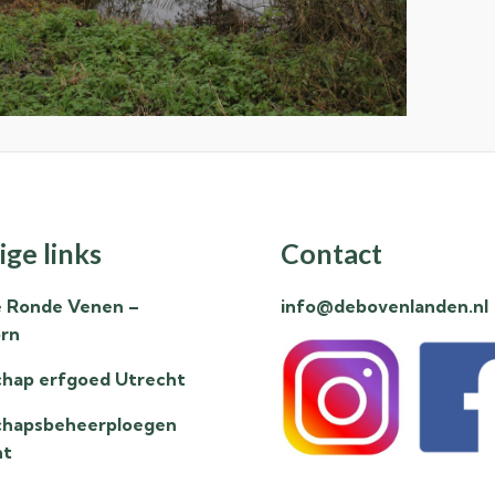
ige links
Contact
e Ronde Venen –
info@debovenlanden.nl
rn
hap erfgoed Utrecht
chapsbeheerploegen
ht