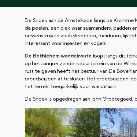
De Snoek aan de Amstelkade langs de Kromme Mijdr
de poelen, een plek waar salamanders, padden en k
bessenstruiken zoals sleedoorn, meidoorn, lijster
interessant voor insecten en vogels.
De Bethlehem wandelroute
loopt langs dit terr
op het aangrenzende natuurterrein van de Wilni
rust te geven heeft het bestuur van De Bovenlan
broedseizoen af te sluiten. Het broedseizoen loopt 
het terrein toegankelijk voor wandelaars.
De Snoek is opgedragen aan John Grootegoed, o