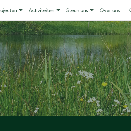
rojecten
Activiteiten
Steun ons
Over ons