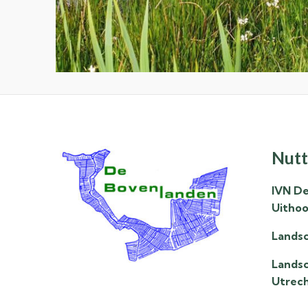
Nutt
IVN D
Uithoo
Landsc
Lands
Utrec